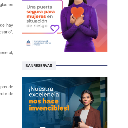
glas en
nde hay
sario”,
eneral,
BANRESERVAS
ipos de
edor de