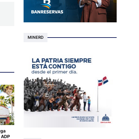
MINERD
rga
a ADP