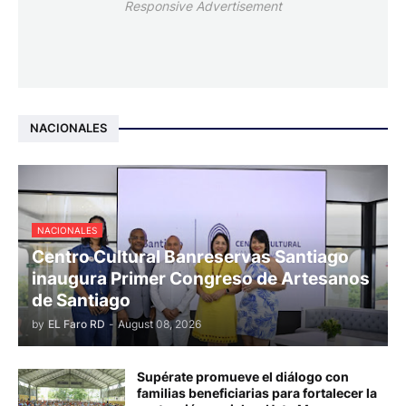
Responsive Advertisement
NACIONALES
NACIONALES
Centro Cultural Banreservas Santiago
inaugura Primer Congreso de Artesanos
de Santiago
by
EL Faro RD
-
August 08, 2026
Supérate promueve el diálogo con
familias beneficiarias para fortalecer la