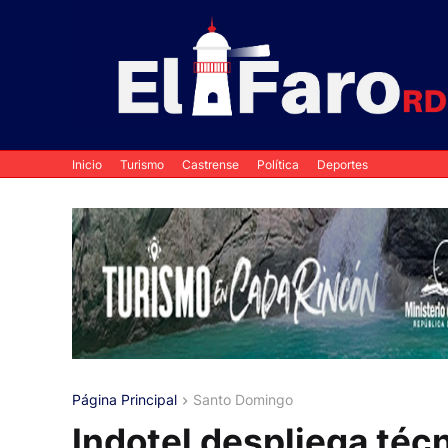
Inicio
Turismo
Castrense
Política
Deportes
Página Principal
Santo Domingo
Indotel despliega técn