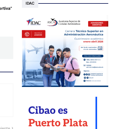
IDAC
rtiva”
uiente