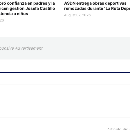
bró confianza en padres y la
ASDN entrega obras deportivas
icen gestión Josefa Castillo
remozadas durante “La Ruta Depo
tencia a niños
August 07, 2026
026
ponsive Advertisement
Artículo Sig