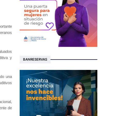
ortante
teranos
aluados
itiva y
BANRESERVAS
ndo una
ditivos
cional,
mente de