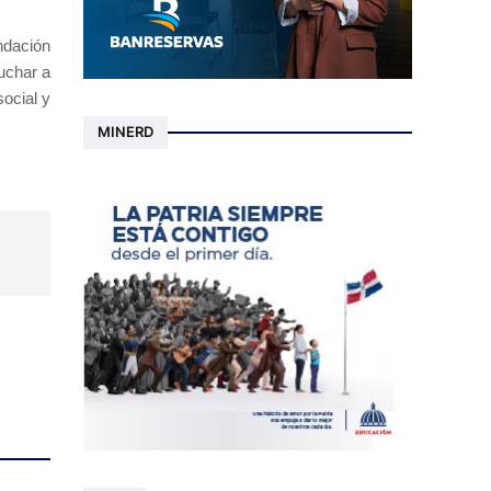
ndación
uchar a
ocial y
MINERD