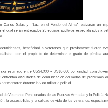
n Carlos Salas y “Luz en el Fondo del Alma” realizarán un imp
e el cual serán entregados 25 equipos auditivos especializados a ve
l.
dounidenses, beneficiará a veteranos que previamente fueron ev
ialistas, con el propósito de determinar el grado de pérdida aud
valor estimado entre US$4,000 y US$5,000 por unidad, constituye
e enfrentan dificultades de comunicación derivadas de problemas au
erimentaron durante la vida militar o policial.
ad de Veteranos Pensionados de las Fuerzas Armadas y la Policía Na
ión, la accesibilidad y la calidad de vida de los veteranos, especial