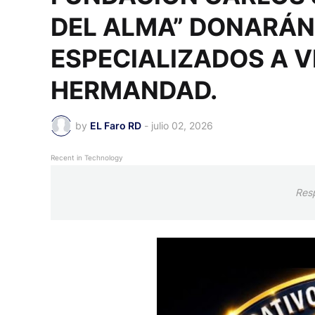
DEL ALMA” DONARÁN
ESPECIALIZADOS A 
HERMANDAD.
by
EL Faro RD
-
julio 02, 2026
Recent in Technology
Res