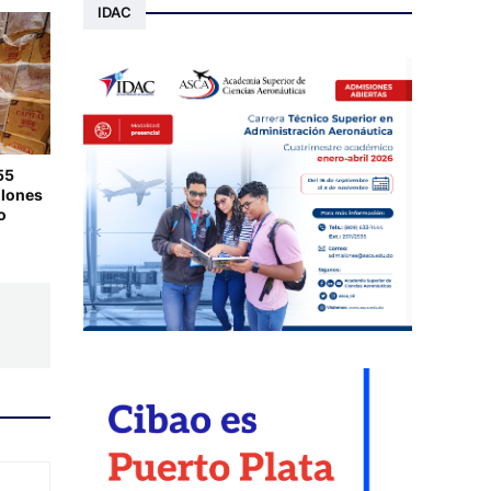
IDAC
55
llones
o