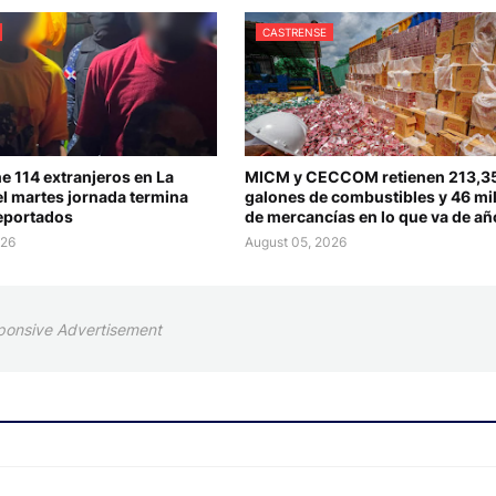
CASTRENSE
e 114 extranjeros en La
MICM y CECCOM retienen 213,3
el martes jornada termina
galones de combustibles y 46 mi
eportados
de mercancías en lo que va de añ
026
August 05, 2026
ponsive Advertisement