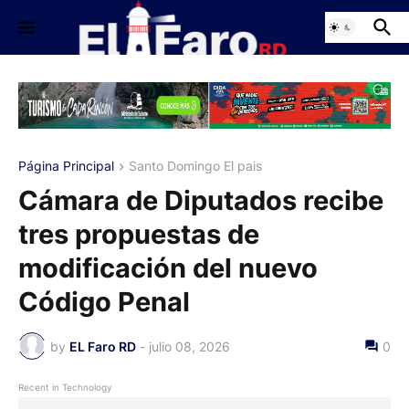
Página Principal
Santo Domingo El pais
Cámara de Diputados recibe
tres propuestas de
modificación del nuevo
Código Penal
by
EL Faro RD
-
julio 08, 2026
0
Recent in Technology