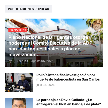
PUBLICACIONES POPULAR
NACIONALES
Pleno Nacional de Dirigentes otorga
poderes al Comité Ejecutivo de la ADP
para dar toques finales a plan de
movilización.
by
EL Faro RD
-
agosto 05, 2026
Policía intensifica investigación por
muerte de baloncestista en San Carlos
julio 28, 2026
La paradoja de David Collado: ¿Le
entregarán el PRM en bandeja de plata?