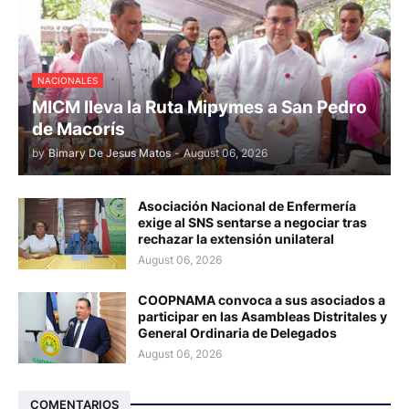
NACIONALES
MICM lleva la Ruta Mipymes a San Pedro
de Macorís
by
Bimary De Jesus Matos
-
August 06, 2026
Asociación Nacional de Enfermería
exige al SNS sentarse a negociar tras
rechazar la extensión unilateral
August 06, 2026
COOPNAMA convoca a sus asociados a
participar en las Asambleas Distritales y
General Ordinaria de Delegados
August 06, 2026
COMENTARIOS