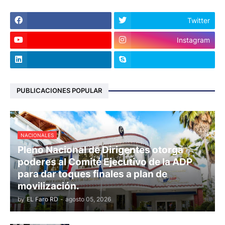
Twitter
Instagram
PUBLICACIONES POPULAR
NACIONALES
Pleno Nacional de Dirigentes otorga
poderes al Comité Ejecutivo de la ADP
para dar toques finales a plan de
movilización.
by
EL Faro RD
-
agosto 05, 2026