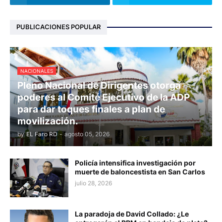
PUBLICACIONES POPULAR
NACIONALES
Pleno Nacional de Dirigentes otorga
poderes al Comité Ejecutivo de la ADP
para dar toques finales a plan de
movilización.
by
EL Faro RD
-
agosto 05, 2026
Policía intensifica investigación por
muerte de baloncestista en San Carlos
julio 28, 2026
La paradoja de David Collado: ¿Le