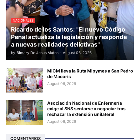
NACIONALES
Ricardo de los Santos: "El nuevo Código
Penal actualiza la legislación y responde
a nuevas realidades delictivas"
by
Bimary De Jesus Matos
-
August 06, 2026
MICM lleva la Ruta Mipymes a San Pedro
de Macorís
August 06, 2026
Asociación Nacional de Enfermería
exige al SNS sentarse a negociar tras
rechazar la extensión unilateral
August 06, 2026
COMENTARIOS