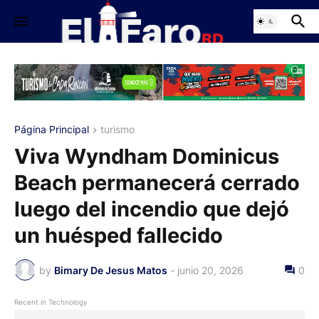
Página Principal
turismo
Viva Wyndham Dominicus
Beach permanecerá cerrado
luego del incendio que dejó
un huésped fallecido
by
Bimary De Jesus Matos
-
junio 20, 2026
0
Recent in Technology