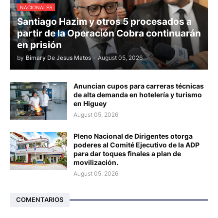
NACIONALES
Santiago Hazim y otros 5 procesados a
partir de la Operación Cobra continuarán
en prisión
by
Bimary De Jesus Matos
-
August 05, 2026
Anuncian cupos para carreras técnicas
de alta demanda en hotelería y turismo
en Higuey
August 05, 2026
Pleno Nacional de Dirigentes otorga
poderes al Comité Ejecutivo de la ADP
para dar toques finales a plan de
movilización.
August 05, 2026
COMENTARIOS