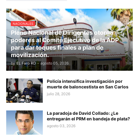
NACIONALES
Pleno Nacional de Dirigentes otorga
poderes al Comité Ejecutivo de la ADP
para dar toques finales a plan de
movilización.
by
EL Faro RD
-
agosto 05, 2026
Policía intensifica investigación por
muerte de baloncestista en San Carlos
julio 28, 2026
La paradoja de David Collado: ¿Le
entregarán el PRM en bandeja de plata?
agosto 03, 2026