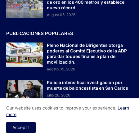
de oro en los 400 metros y establece
nuevo récord
August 05, 2026
PUBLICACIONES POPULARES
Pleno Nacional de Dirigentes otorga
poderes al Comité Ejecutivo de la ADP
para dar toques finales a plan de
movilización.
agosto 05, 2026
Policía intensifica investigación por
muerte de baloncestista en San Carlos
julio 28, 2026
Our website uses cookies to improve your experience.
Learn
La paradoja de David Collado: ¿Le
more
entregarán el PRM en bandeja de plata?
agosto 03, 2026
Accept !