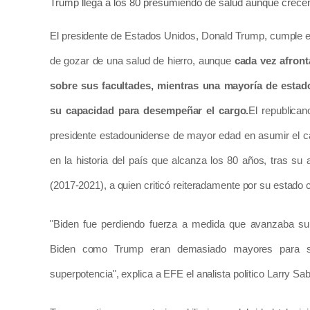
Trump llega a los 80 presumiendo de salud aunque crecen
El presidente de Estados Unidos, Donald Trump, cumple
de gozar de una salud de hierro, aunque
cada vez afront
sobre sus facultades, mientras una mayoría de esta
su capacidad para desempeñar el cargo.
El republican
presidente estadounidense de mayor edad en asumir el c
en la historia del país que alcanza los 80 años, tras su
(2017-2021), a quien criticó reiteradamente por su estado c
"Biden fue perdiendo fuerza a medida que avanzaba su 
Biden como Trump eran demasiado mayores para se
superpotencia", explica a EFE el analista político Larry Sab