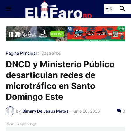
Página Principal
Castrense
DNCD y Ministerio Público
desarticulan redes de
microtráfico en Santo
Domingo Este
by
Bimary De Jesus Matos
-
junio 20, 2026
0
Recent in Technology