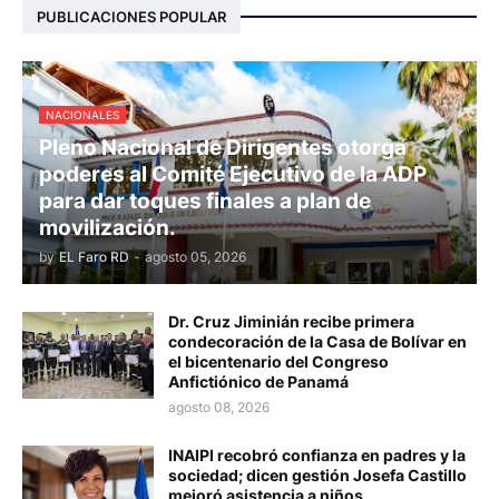
PUBLICACIONES POPULAR
NACIONALES
Pleno Nacional de Dirigentes otorga
poderes al Comité Ejecutivo de la ADP
para dar toques finales a plan de
movilización.
by
EL Faro RD
-
agosto 05, 2026
Dr. Cruz Jiminián recibe primera
condecoración de la Casa de Bolívar en
el bicentenario del Congreso
Anfictiónico de Panamá
agosto 08, 2026
INAIPI recobró confianza en padres y la
sociedad; dicen gestión Josefa Castillo
mejoró asistencia a niños