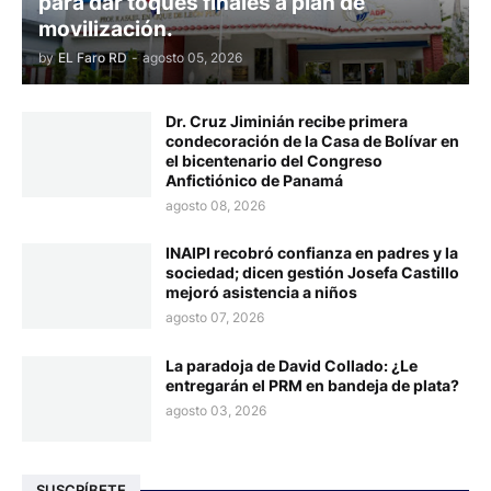
para dar toques finales a plan de
movilización.
by
EL Faro RD
-
agosto 05, 2026
Dr. Cruz Jiminián recibe primera
condecoración de la Casa de Bolívar en
el bicentenario del Congreso
Anfictiónico de Panamá
agosto 08, 2026
INAIPI recobró confianza en padres y la
sociedad; dicen gestión Josefa Castillo
mejoró asistencia a niños
agosto 07, 2026
La paradoja de David Collado: ¿Le
entregarán el PRM en bandeja de plata?
agosto 03, 2026
SUSCRÍBETE