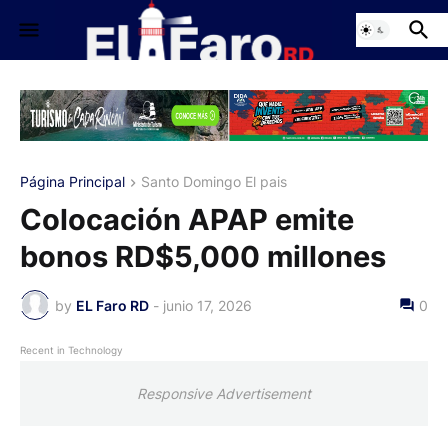
Página Principal
Santo Domingo El pais
Colocación APAP emite
bonos RD$5,000 millones
by
EL Faro RD
-
junio 17, 2026
0
Recent in Technology
Responsive Advertisement