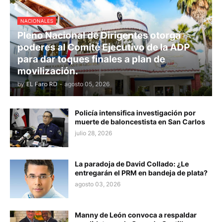
NACIONALES
Pleno Nacional de Dirigentes otorga
poderes al Comité Ejecutivo de la ADP
para dar toques finales a plan de
movilización.
by
EL Faro RD
-
agosto 05, 2026
Policía intensifica investigación por
muerte de baloncestista en San Carlos
julio 28, 2026
La paradoja de David Collado: ¿Le
entregarán el PRM en bandeja de plata?
agosto 03, 2026
Manny de León convoca a respaldar