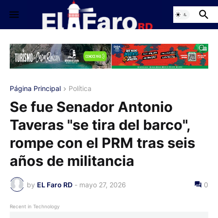
Página Principal
Política
Se fue Senador Antonio
Taveras "se tira del barco",
rompe con el PRM tras seis
años de militancia
by
EL Faro RD
-
mayo 27, 2026
0
Recent in Technology