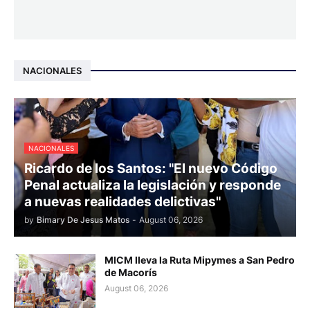
NACIONALES
NACIONALES
Ricardo de los Santos: "El nuevo Código
Penal actualiza la legislación y responde
a nuevas realidades delictivas"
by
Bimary De Jesus Matos
-
August 06, 2026
MICM lleva la Ruta Mipymes a San Pedro
de Macorís
August 06, 2026