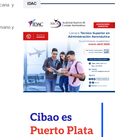
IDAC
icana y
umano y