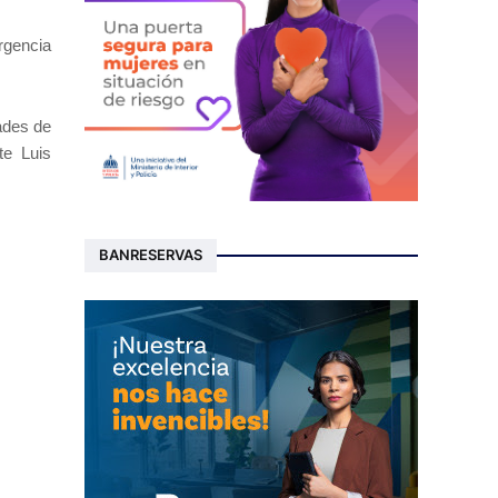
rgencia
ades de
te Luis
BANRESERVAS