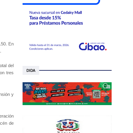
.50. En
.
tal del
DIDA
on tres
nsión y
eración
acén de