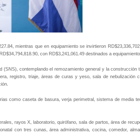
7.84, mientras que en equipamiento se invirtieron RD$23,336,702
de RD$34,794,818.90, con RD$3,241,061.49 destinados a equipamiento
lud (SNS), contemplando el remozamiento general y la construcción to
a, registro, triaje, áreas de curas y yeso, sala de nebulización c
ión.
ias como caseta de basura, verja perimetral, sistema de media te
ales, rayos X, laboratorio, quirófano, sala de partos, área de recup
natal con tres cunas, área administrativa, cocina, comedor, alm