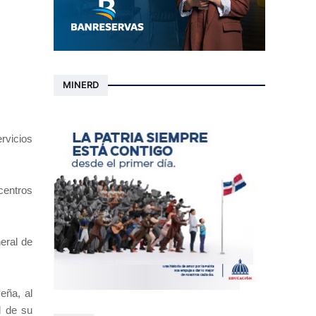
MINERD
rvicios
centros
eral de
eña, al
d de su