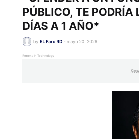
PÚBLICO, TE PODRÍA 
DÍAS A 1 AÑO*
by
EL Faro RD
-
mayo 20, 2026
Recent in Technology
Res