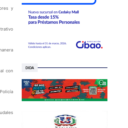
ores y
rativo
manera
DIDA
al con
Policía
audales