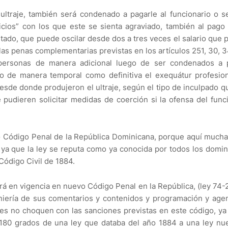
traje, también será condenado a pagarle al funcionario o s
cios” con los que este se sienta agraviado, también al pago
stado, que puede oscilar desde dos a tres veces el salario que 
las penas complementarias previstas en los artículos 251, 30, 3
personas de manera adicional luego de ser condenados a p
o de manera temporal como definitiva el exequátur profesion
desde donde produjeron el ultraje, según el tipo de inculpado q
e pudieren solicitar medidas de coerción si la ofensa del func
o Código Penal de la República Dominicana, porque aquí much
, ya que la ley se reputa como ya conocida por todos los domi
 Código Civil de 1884.
ará en vigencia en nuevo Código Penal en la República, (ley 74-2
iería de sus comentarios y contenidos y programación y agen
nes no choquen con las sanciones previstas en este código, ya
e 180 grados de una ley que databa del año 1884 a una ley nu