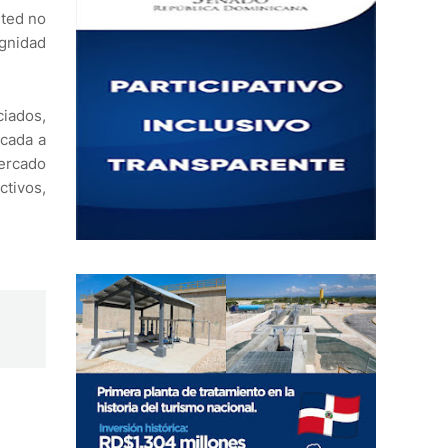
sted no
ignidad
ciados,
icada a
mercado
ctivos,