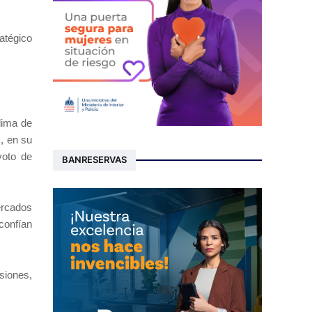
atégico
lima de
s, en su
voto de
BANRESERVAS
ercados
confían
siones,