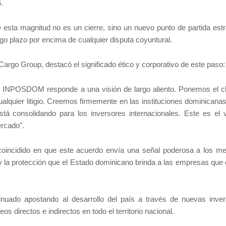
5.
esta magnitud no es un cierre, sino un nuevo punto de partida estr
largo plazo por encima de cualquier disputa coyuntural.
Cargo Group, destacó el significado ético y corporativo de este paso:
o con INPOSDOM responde a una visión de largo aliento. Ponemos el c
ualquier litigio. Creemos firmemente en las instituciones dominicana
está consolidando para los inversores internacionales. Este es el 
ercado".
 coincidido en que este acuerdo envía una señal poderosa a los m
 y la protección que el Estado dominicano brinda a las empresas que 
nuado apostando al desarrollo del país a través de nuevas inver
s directos e indirectos en todo el territorio nacional.