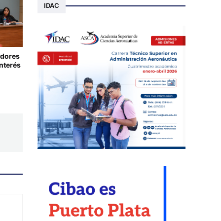
IDAC
adores
nterés