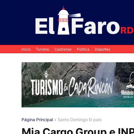
Inicio
Turismo
Castrense
Política
Deportes
Página Principal
Santo Domingo El pais
Mia Cargo Group e INP