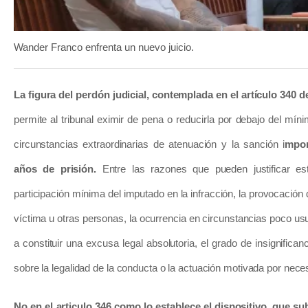
Wander Franco enfrenta un nuevo juicio.
La figura del perdón judicial, contemplada en el artículo 340 
permite al tribunal eximir de pena o reducirla por debajo del mí
circunstancias extraordinarias de atenuación y la sanción i
mpon
años de prisión.
Entre las razones que pueden justificar es
participación mínima del imputado en la infracción, la provocación d
víctima u otras personas, la ocurrencia en circunstancias poco usua
a constituir una excusa legal absolutoria, el grado de insignificanc
sobre la legalidad de la conducta o la actuación motivada por nec
No en el articulo 346 como lo establece el dispositivo, que su