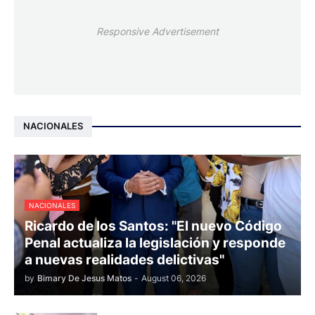
Responsive Advertisement
NACIONALES
NACIONALES
Ricardo de los Santos: "El nuevo Código
Penal actualiza la legislación y responde
a nuevas realidades delictivas"
by
Bimary De Jesus Matos
-
August 06, 2026