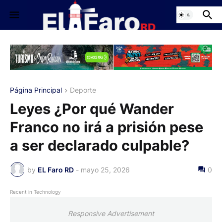
Página Principal
Deporte
Leyes ¿Por qué Wander
Franco no irá a prisión pese
a ser declarado culpable?
by
EL Faro RD
-
mayo 25, 2026
0
Recent in Technology
Responsive Advertisement