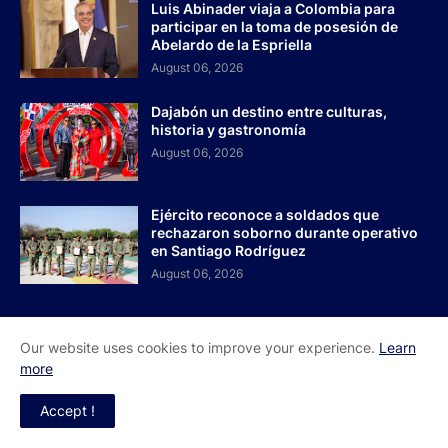
Luis Abinader viaja a Colombia para
participar en la toma de posesión de
Abelardo de la Espriella
August 06, 2026
Dajabón un destino entre culturas,
historia y gastronomía
August 06, 2026
Ejército reconoce a soldados que
rechazaron soborno durante operativo
en Santiago Rodríguez
August 06, 2026
PUBLICACIONES POPULARES
Our website uses cookies to improve your experience.
Learn
more
Pleno Nacional de Dirigentes otorga
poderes al Comité Ejecutivo de la ADP
para dar toques finales a plan de
Accept !
movilización.