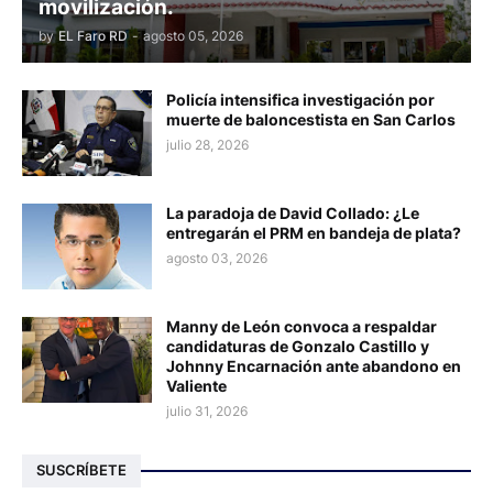
movilización.
by
EL Faro RD
-
agosto 05, 2026
Policía intensifica investigación por
muerte de baloncestista en San Carlos
julio 28, 2026
La paradoja de David Collado: ¿Le
entregarán el PRM en bandeja de plata?
agosto 03, 2026
Manny de León convoca a respaldar
candidaturas de Gonzalo Castillo y
Johnny Encarnación ante abandono en
Valiente
julio 31, 2026
SUSCRÍBETE