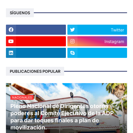
SÍGUENOS
Twitter
Instagram
PUBLICACIONES POPULAR
NACIONALES
Pleno Nacional de Dirigentes otorga
poderes al Comité Ejecutivo de la ADP
para dar toques finales a plan de
movilización.