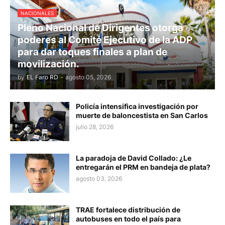
NACIONALES
Pleno Nacional de Dirigentes otorga
poderes al Comité Ejecutivo de la ADP
para dar toques finales a plan de
movilización.
by
EL Faro RD
-
agosto 05, 2026
Policía intensifica investigación por
muerte de baloncestista en San Carlos
julio 28, 2026
La paradoja de David Collado: ¿Le
entregarán el PRM en bandeja de plata?
agosto 03, 2026
TRAE fortalece distribución de
autobuses en todo el país para