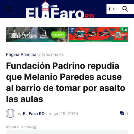
Página Principal
Nacionales
Fundación Padrino repudia
que Melanio Paredes acuse
al barrio de tomar por asalto
las aulas
by
EL Faro RD
-
mayo 15, 2026
0
Recent in Technology