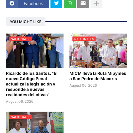
Facebook
YOU MIGHT LIKE
NACIONALES
NACIONALES
Ricardo de los Santos: "El
MICM lleva la Ruta Mipymes
nuevo Código Penal
a San Pedro de Macorís
actualiza la legislación y
August 06, 2026
responde a nuevas
realidades delictivas"
August 06, 2026
NACIONALES