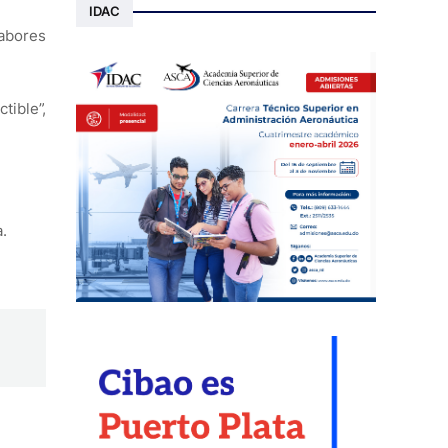
IDAC
labores
tible”,
.