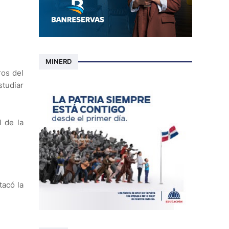
MINERD
ros del
studiar
l de la
tacó la