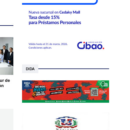
DIDA
ur de
ón