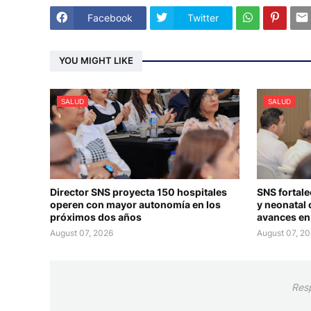
Facebook
Twitter
YOU MIGHT LIKE
SALUD
SALUD
Director SNS proyecta 150 hospitales
SNS fortale
operen con mayor autonomía en los
y neonatal 
próximos dos años
avances en 
August 07, 2026
August 07, 2
Res