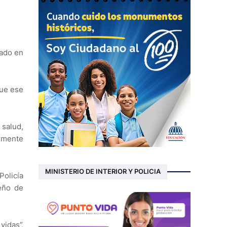
iado en
que ese
salud,
lmente
MINISTERIO DE INTERIOR Y POLICIA
Policía
eño de
idas”,