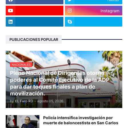
Instagram
PUBLICACIONES POPULAR
NACIONALES
Pleno Nacional de Dirigentes otorga
poderes al Comité Ejecutivo de la ADP
para dar toques finales a plan de
movilización.
by
EL Faro RD
-
agosto 05, 2026
Policía intensifica investigación por
muerte de baloncestista en San Carlos