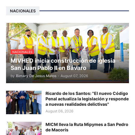
NACIONALES
NACIONALES
MIVHED inicia construcción de iglesia
San Juan Pablo II en Bávaro
by
Bimary De Jesus Matos
-
August 07, 2026
Ricardo de los Santos: "El nuevo Código
Penal actualiza la legislación y responde
a nuevas realidades delictivas"
August 06, 2026
MICM lleva la Ruta Mipymes a San Pedro
de Macorís