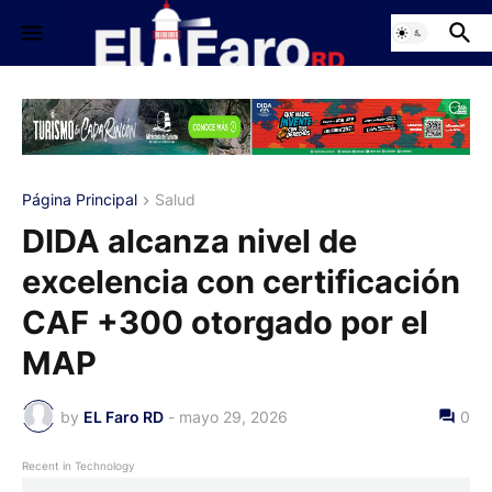
Página Principal
Salud
DIDA alcanza nivel de
excelencia con certificación
CAF +300 otorgado por el
MAP
by
EL Faro RD
-
mayo 29, 2026
0
Recent in Technology