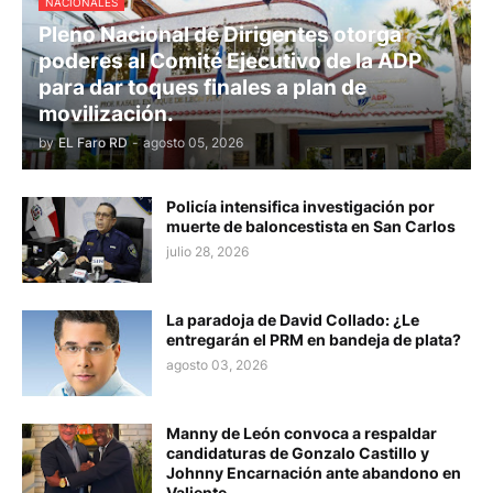
NACIONALES
Pleno Nacional de Dirigentes otorga
poderes al Comité Ejecutivo de la ADP
para dar toques finales a plan de
movilización.
by
EL Faro RD
-
agosto 05, 2026
Policía intensifica investigación por
muerte de baloncestista en San Carlos
julio 28, 2026
La paradoja de David Collado: ¿Le
entregarán el PRM en bandeja de plata?
agosto 03, 2026
Manny de León convoca a respaldar
candidaturas de Gonzalo Castillo y
Johnny Encarnación ante abandono en
Valiente