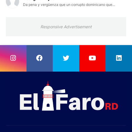
Da pena y vergüenza que un corrupto dominicano que...
Responsive Advertisement