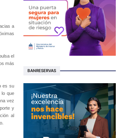
acias a
róximas
ulsa el
tos más
BANRESERVAS
o es su
 lo que
una vez
eporte y
ción al
o.