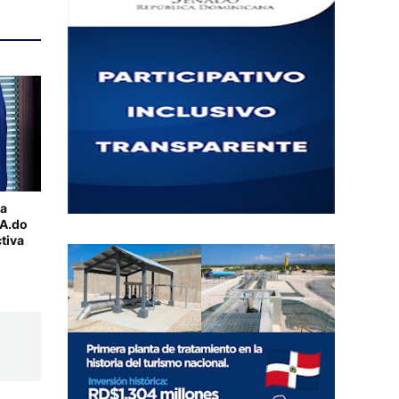
la
AA.do
tiva