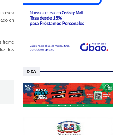
 un mes
zado en
 frente
dos los
DIDA