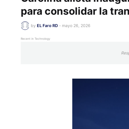
para consolidar la tr
by
EL Faro RD
-
mayo 26, 2026
Recent in Technology
Res