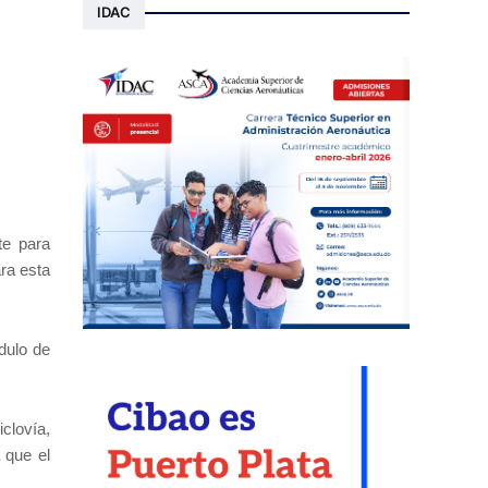
IDAC
te para
ra esta
dulo de
clovía,
 que el