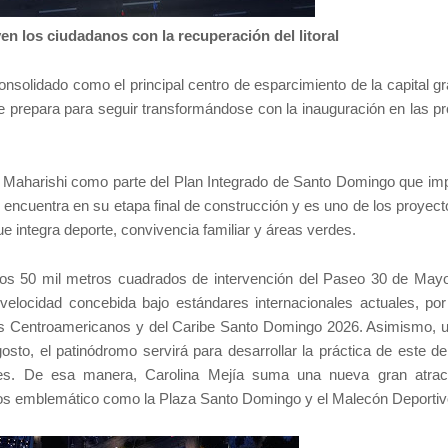
en los ciudadanos con la recuperación del litoral
olidado como el principal centro de esparcimiento de la capital gr
e prepara para seguir transformándose con la inauguración en las p
io Maharishi como parte del Plan Integrado de Santo Domingo que imp
e encuentra en su etapa final de construcción y es uno de los proyec
 integra deporte, convivencia familiar y áreas verdes.
os 50 mil metros cuadrados de intervención del Paseo 30 de May
velocidad concebida bajo estándares internacionales actuales, por
gos Centroamericanos y del Caribe Santo Domingo 2026. Asimismo, 
agosto, el patinódromo servirá para desarrollar la práctica de este d
ales. De esa manera, Carolina Mejía suma una nueva gran atrac
ios emblemático como la Plaza Santo Domingo y el Malecón Deportiv