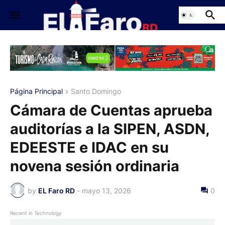
Página Principal
Santo Domingo
Cámara de Cuentas aprueba
auditorías a la SIPEN, ASDN,
EDEESTE e IDAC en su
novena sesión ordinaria
by
EL Faro RD
-
mayo 13, 2026
0
Recent in Technology