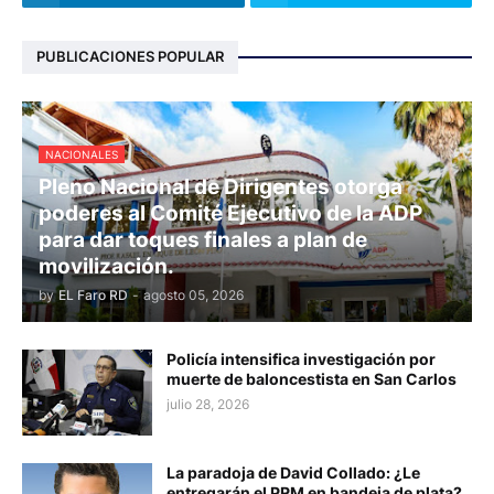
PUBLICACIONES POPULAR
NACIONALES
Pleno Nacional de Dirigentes otorga
poderes al Comité Ejecutivo de la ADP
para dar toques finales a plan de
movilización.
by
EL Faro RD
-
agosto 05, 2026
Policía intensifica investigación por
muerte de baloncestista en San Carlos
julio 28, 2026
La paradoja de David Collado: ¿Le
entregarán el PRM en bandeja de plata?