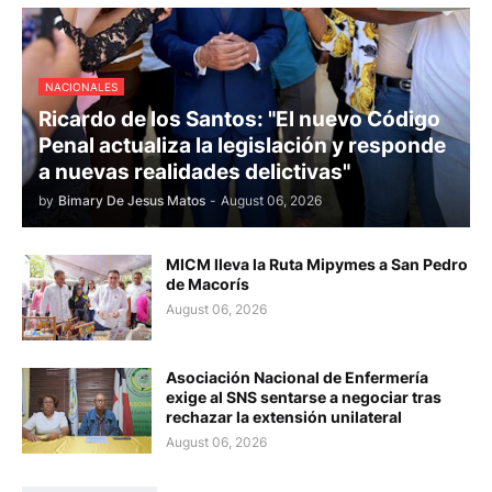
NACIONALES
Ricardo de los Santos: "El nuevo Código
Penal actualiza la legislación y responde
a nuevas realidades delictivas"
by
Bimary De Jesus Matos
-
August 06, 2026
MICM lleva la Ruta Mipymes a San Pedro
de Macorís
August 06, 2026
Asociación Nacional de Enfermería
exige al SNS sentarse a negociar tras
rechazar la extensión unilateral
August 06, 2026