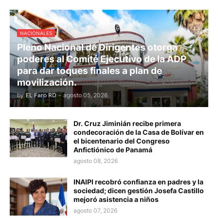
NACIONALES
Pleno Nacional de Dirigentes otorga
poderes al Comité Ejecutivo de la ADP
para dar toques finales a plan de
movilización.
by
EL Faro RD
-
agosto 05, 2026
Dr. Cruz Jiminián recibe primera
condecoración de la Casa de Bolívar en
el bicentenario del Congreso
Anfictiónico de Panamá
agosto 08, 2026
INAIPI recobró confianza en padres y la
sociedad; dicen gestión Josefa Castillo
mejoró asistencia a niños
agosto 07, 2026