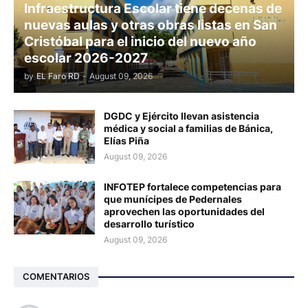
Infraestructura Escolar tiene decenas de
nuevas aulas y otras obras listas en San
Cristóbal para el inicio del nuevo año
escolar 2026-2027
by
EL Faro RD
-
August 09, 2026
DGDC y Ejército llevan asistencia
médica y social a familias de Bánica,
Elías Piña
August 09, 2026
INFOTEP fortalece competencias para
que munícipes de Pedernales
aprovechen las oportunidades del
desarrollo turístico
August 09, 2026
COMENTARIOS