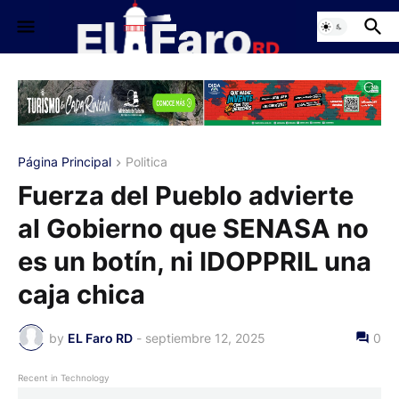
Página Principal
Politica
Fuerza del Pueblo advierte
al Gobierno que SENASA no
es un botín, ni IDOPPRIL una
caja chica
by
EL Faro RD
-
septiembre 12, 2025
0
Recent in Technology