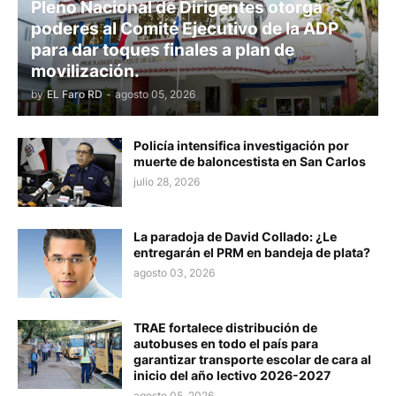
Pleno Nacional de Dirigentes otorga
poderes al Comité Ejecutivo de la ADP
para dar toques finales a plan de
movilización.
by
EL Faro RD
-
agosto 05, 2026
Policía intensifica investigación por
muerte de baloncestista en San Carlos
julio 28, 2026
La paradoja de David Collado: ¿Le
entregarán el PRM en bandeja de plata?
agosto 03, 2026
TRAE fortalece distribución de
autobuses en todo el país para
garantizar transporte escolar de cara al
inicio del año lectivo 2026-2027
agosto 05, 2026