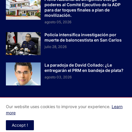
poderes al Comité Ejecutivo de la ADP
para dar toques finales a plan de
movilización.
agosto 05, 2026
Policía intensifica investigación por
muerte de baloncestista en San Carlos
julio 28, 2026
La paradoja de David Collado: ¿Le
entregarán el PRM en bandeja de plata?
agosto 03, 2026
Our website uses cookies to improve your experience.
Learn
Inicio
Acerca de Nosotros
Contactos
more
Redes Sociales
Accept !
El Faro RD - Todos los derechos reservados 2026