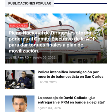
PUBLICACIONES POPULAR
NACIONALES
Pleno Nacional de Dirigentes otorga
poderes al Comité Ejecutivo de la ADP
para dar toques finales a plan de
movilización.
by
EL Faro RD
-
agosto 05, 2026
Policía intensifica investigación por
muerte de baloncestista en San Carlos
julio 28, 2026
La paradoja de David Collado: ¿Le
entregarán el PRM en bandeja de plata?
agosto 03, 2026