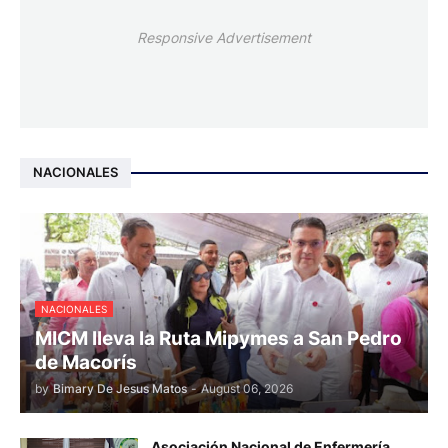
Responsive Advertisement
NACIONALES
NACIONALES
MICM lleva la Ruta Mipymes a San Pedro
de Macorís
by
Bimary De Jesus Matos
-
August 06, 2026
Asociación Nacional de Enfermería