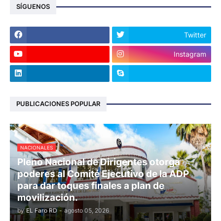
SÍGUENOS
Twitter
Instagram
PUBLICACIONES POPULAR
NACIONALES
Pleno Nacional de Dirigentes otorga
poderes al Comité Ejecutivo de la ADP
para dar toques finales a plan de
movilización.
by
EL Faro RD
-
agosto 05, 2026