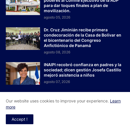
poderes al Comité Ejecutivo de la ADP
para dar toques finales a plan de
movilización.
agosto 05, 2026
Dr. Cruz Jiminián recibe primera
condecoración de la Casa de Bolívar en
el bicentenario del Congreso
Anfictiónico de Panamá
agosto 08, 2026
INAIPI recobró confianza en padres y la
sociedad; dicen gestión Josefa Castillo
mejoró asistencia a niños
agosto 07, 2026
Our website uses cookies to improve your experience.
Learn
more
Inicio
Acerca de Nosotros
Contactos
Redes Sociales
Accept !
El Faro RD - Todos los derechos reservados 2026