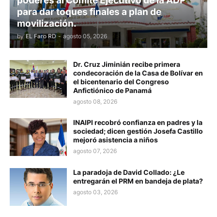
poderes al Comité Ejecutivo de la ADP
para dar toques finales a plan de
movilización.
by
EL Faro RD
-
agosto 05, 2026
Dr. Cruz Jiminián recibe primera
condecoración de la Casa de Bolívar en
el bicentenario del Congreso
Anfictiónico de Panamá
agosto 08, 2026
INAIPI recobró confianza en padres y la
sociedad; dicen gestión Josefa Castillo
mejoró asistencia a niños
agosto 07, 2026
La paradoja de David Collado: ¿Le
entregarán el PRM en bandeja de plata?
agosto 03, 2026