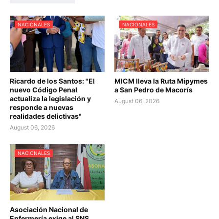
NACIONALES
NACIONALES
Ricardo de los Santos: "El
MICM lleva la Ruta Mipymes
nuevo Código Penal
a San Pedro de Macorís
actualiza la legislación y
August 06, 2026
responde a nuevas
realidades delictivas"
August 06, 2026
NACIONALES
Asociación Nacional de
Enfermería exige al SNS