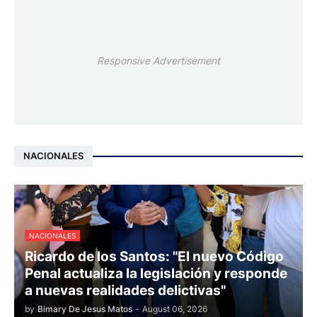
Responsive Advertisement
NACIONALES
NACIONALES
Ricardo de los Santos: "El nuevo Código
Penal actualiza la legislación y responde
a nuevas realidades delictivas"
by
Bimary De Jesus Matos
-
August 06, 2026