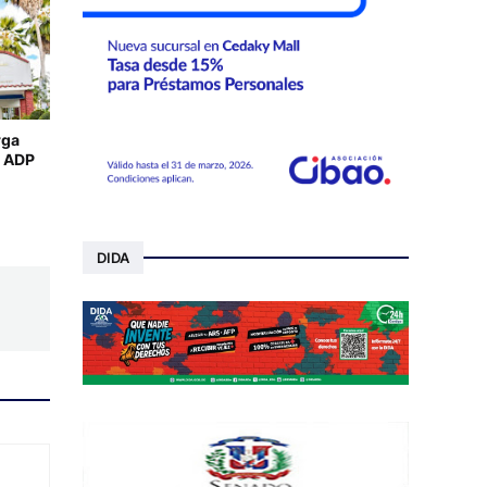
rga
a ADP
DIDA