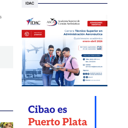
IDAC
s