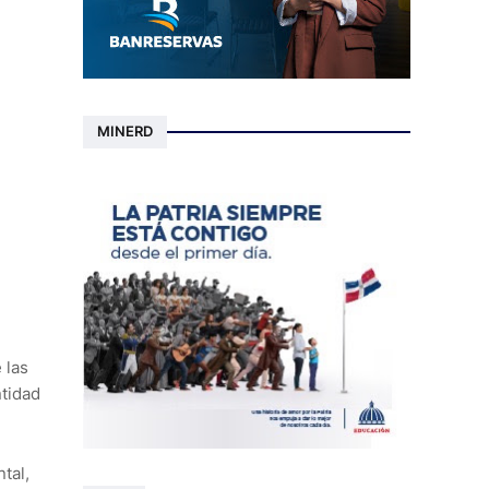
MINERD
 las
ntidad
tal,