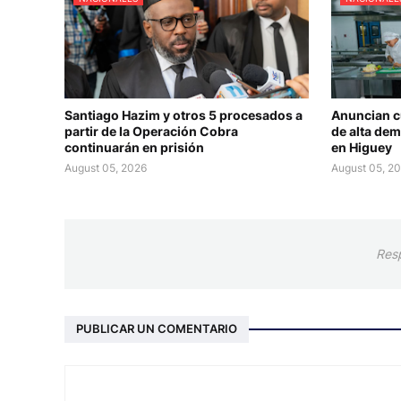
Santiago Hazim y otros 5 procesados a
Anuncian c
partir de la Operación Cobra
de alta dem
continuarán en prisión
en Higuey
August 05, 2026
August 05, 2
Res
PUBLICAR UN COMENTARIO