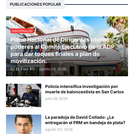
PUBLICACIONES POPULAR
NACIONALES
Pleno Nacional de Dirigentes otorga
poderes al Comité Ejecutivo de la ADP
para dar toques finales a plan de
movilización.
by
EL Faro RD
-
agosto 05, 2026
Policía intensifica investigación por
muerte de baloncestista en San Carlos
julio 28, 2026
La paradoja de David Collado: ¿Le
entregarán el PRM en bandeja de plata?
agosto 03, 2026