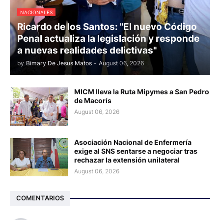
NACIONALES
Ricardo de los Santos: "El nuevo Código
Penal actualiza la legislación y responde
a nuevas realidades delictivas"
by
Bimary De Jesus Matos
-
August 06, 2026
MICM lleva la Ruta Mipymes a San Pedro
de Macorís
August 06, 2026
Asociación Nacional de Enfermería
exige al SNS sentarse a negociar tras
rechazar la extensión unilateral
August 06, 2026
COMENTARIOS