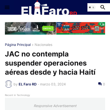
Página Principal
Nacionales
JAC no contempla
suspender operaciones
aéreas desde y hacia Haití
by
EL Faro RD
-
marzo 03, 2024
0
Recent in Technology
Responsive Advertisement