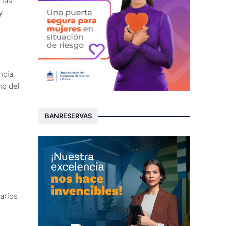
 las
y
ncia
no del
BANRESERVAS
arios