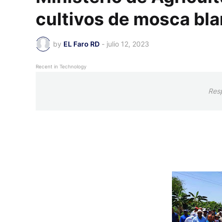
cultivos de mosca bla
by
EL Faro RD
-
julio 12, 2023
Recent in Technology
Res