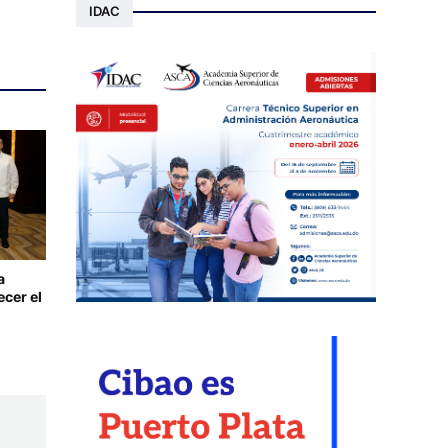
IDAC
a
ecer el