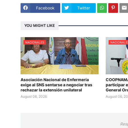
Facebook
Twitter
YOU MIGHT LIKE
NACIONALES
NACIONALE
Asociación Nacional de Enfermería
COOPNAMA 
exige al SNS sentarse a negociar tras
participar 
rechazar la extensión unilateral
General Or
August 06, 2026
August 06, 2
Res