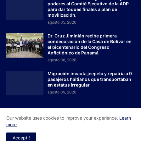
poderes al Comité Ejecutivo de la ADP
para dar toques finales a plan de
movilización.
agosto 05, 2026
Dr. Cruz Jiminián recibe primera
condecoración de la Casa de Bolívar en
el bicentenario del Congreso
Anfictiónico de Panamá
agosto 08, 2026
Migración incauta jeepeta y repatria a 9
pasajeros haitianos que transportaban
en estatus irregular
agosto 09, 2026
Our website uses cookies to improve your experience.
Learn
Inicio
Acerca de Nosotros
Contactos
more
Redes Sociales
Accept !
El Faro RD - Todos los derechos reservados 2026