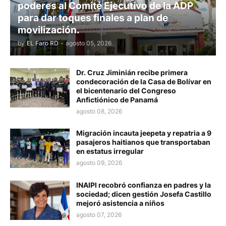
poderes al Comité Ejecutivo de la ADP
para dar toques finales a plan de
movilización.
by
EL Faro RD
-
agosto 05, 2026
Dr. Cruz Jiminián recibe primera
condecoración de la Casa de Bolívar en
el bicentenario del Congreso
Anfictiónico de Panamá
agosto 08, 2026
Migración incauta jeepeta y repatria a 9
pasajeros haitianos que transportaban
en estatus irregular
agosto 09, 2026
INAIPI recobró confianza en padres y la
sociedad; dicen gestión Josefa Castillo
mejoró asistencia a niños
agosto 07, 2026