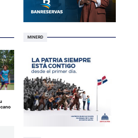
MINERD
u
icano