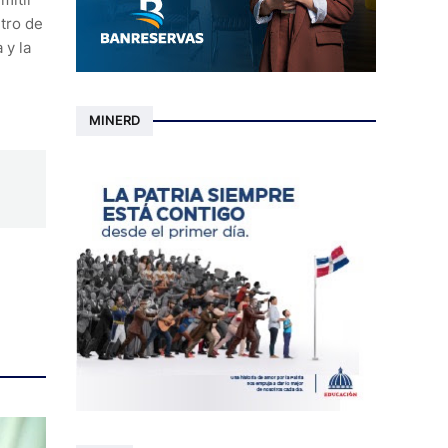
ntro de
 y la
MINERD