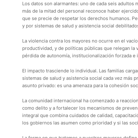
Los datos son alarmantes: uno de cada seis adultos m
más de la mitad del personal reconoce haber ejercido
que se precie de respetar los derechos humanos. Pero
y por sistemas de salud y asistencia social debilitado
La violencia contra los mayores no ocurre en el vacío.
productividad, y de políticas públicas que relegan la
pérdida de autonomía, institucionalización forzada e
El impacto trasciende lo individual. Las familias car
sistemas de salud y asistencia social cada vez más pr
asunto privado: es una amenaza para la cohesión socia
La comunidad internacional ha comenzado a reaccionar
como delito y a fortalecer los mecanismos de preven
integral que combina cuidados de calidad, capacitació
los gobiernos las asumen como prioridad y si las so
La forma en que tratamos a nuestros mayores define