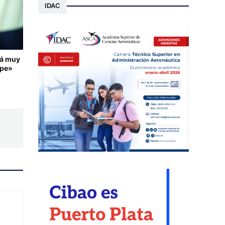
IDAC
rá muy
lpe»