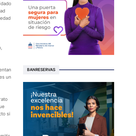
uidado
dad
 edad
,
rentan
BANRESERVAS
 es un
rato
que
to si
mitir