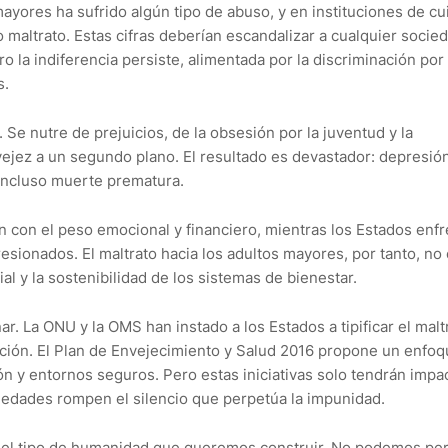
ayores ha sufrido algún tipo de abuso, y en instituciones de c
 maltrato. Estas cifras deberían escandalizar a cualquier socie
 la indiferencia persiste, alimentada por la discriminación por
s.
 Se nutre de prejuicios, de la obsesión por la juventud y la
 vejez a un segundo plano. El resultado es devastador: depresión
 incluso muerte prematura.
gan con el peso emocional y financiero, mientras los Estados enf
esionados. El maltrato hacia los adultos mayores, por tanto, no
l y la sostenibilidad de los sistemas de bienestar.
. La ONU y la OMS han instado a los Estados a tipificar el malt
ción. El Plan de Envejecimiento y Salud 2016 propone un enfo
n y entornos seguros. Pero estas iniciativas solo tendrán impac
ciedades rompen el silencio que perpetúa la impunidad.
 el tipo de humanidad que queremos construir. No podemos per