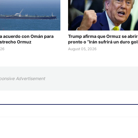
ia acuerdo con Omán para
Trump afirma que Ormuz se abri
estrecho Ormuz
pronto o “Irán sufrirá un duro go
026
August 05, 2026
ponsive Advertisement