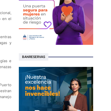
ional,
o en el
ientras
agas y
BANRESERVAS
ogías e
menazas
 Puerto
estran
 manejo