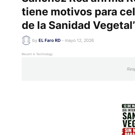
tiene motivos para cel
de la Sanidad Vegetal”
by
EL Faro RD
-
mayo 12, 2026
Recent in Technology
Res