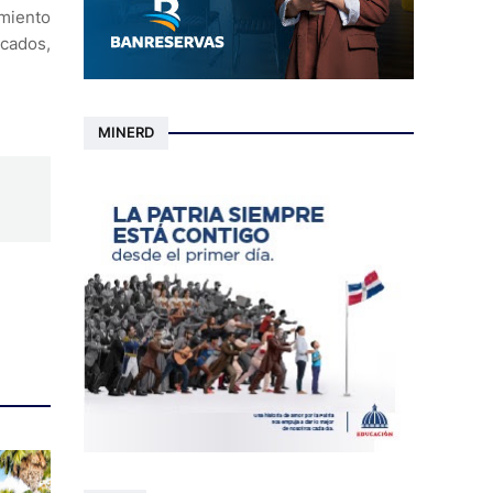
miento
rcados,
MINERD