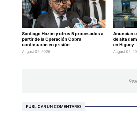
Santiago Hazim y otros 5 procesados a
Anuncian c
partir de la Operación Cobra
de alta dem
continuarán en prisión
en Higuey
August 05, 2026
August 05, 2
Res
PUBLICAR UN COMENTARIO