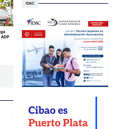
IDAC
rga
a ADP