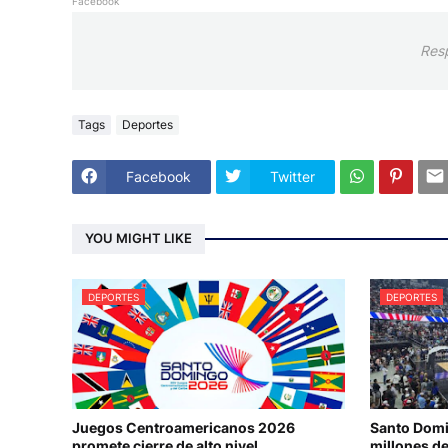
Facebook
Res
Tags
Deportes
Facebook
Twitter
YOU MIGHT LIKE
DEPORTES
DEPORTES
Juegos Centroamericanos 2026
Santo Domi
promete cierre de alto nivel
millones de