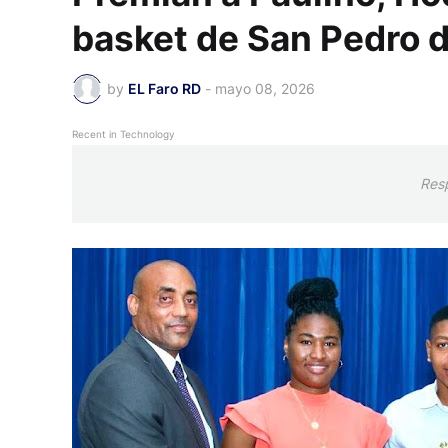
basket de San Pedro 
by
EL Faro RD
-
mayo 08, 2026
Recent in Technology
Res