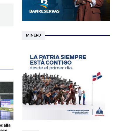
MINERD
edalla
lece