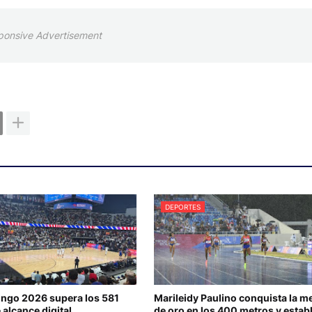
ponsive Advertisement
DEPORTES
ngo 2026 supera los 581
Marileidy Paulino conquista la m
 alcance digital
de oro en los 400 metros y estab