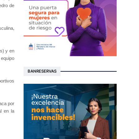
edro de
culina,
s) y en
l equipo
BANRESERVAS
ortivos
aca por
l en la