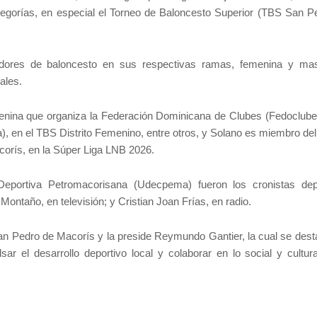
tegorías, en especial el Torneo de Baloncesto Superior (TBS San P
ores de baloncesto en sus respectivas ramas, femenina y mas
ales.
emenina que organiza la Federación Dominicana de Clubes (Fedoclube
a), en el TBS Distrito Femenino, entre otros, y Solano es miembro de
corís, en la Súper Liga LNB 2026.
eportiva Petromacorisana (Udecpema) fueron los cronistas dep
ntaño, en televisión; y Cristian Joan Frías, en radio.
an Pedro de Macorís y la preside Reymundo Gantier, la cual se dest
ar el desarrollo deportivo local y colaborar en lo social y cultura