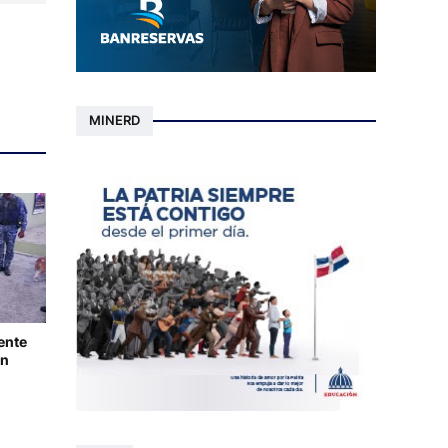
MINERD
ente
en