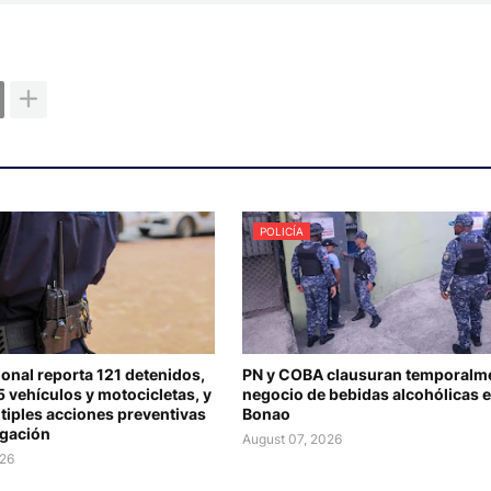
POLICÍA
ional reporta 121 detenidos,
PN y COBA clausuran temporalm
 vehículos y motocicletas, y
negocio de bebidas alcohólicas 
tiples acciones preventivas
Bonao
igación
August 07, 2026
026