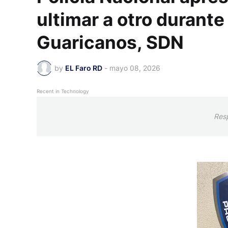
ultimar a otro durante
Guaricanos, SDN
by
EL Faro RD
-
mayo 08, 2026
Recent in Technology
Res