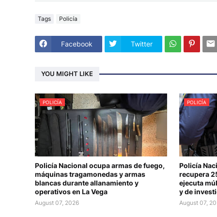
Tags
Policía
Facebook
Twitter
YOU MIGHT LIKE
POLICÍA
POLICÍA
Policía Nacional ocupa armas de fuego,
Policía Nac
máquinas tragamonedas y armas
recupera 25
blancas durante allanamiento y
ejecuta múl
operativos en La Vega
y de invest
August 07, 2026
August 07, 2