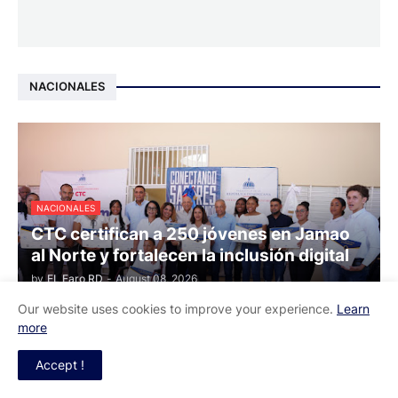
NACIONALES
NACIONALES
CTC certifican a 250 jóvenes en Jamao
al Norte y fortalecen la inclusión digital
by
EL Faro RD
-
August 08, 2026
Our website uses cookies to improve your experience.
Learn
more
Organizaciones de Baní piden controles
en áreas del río Nizao
Accept !
August 08, 2026