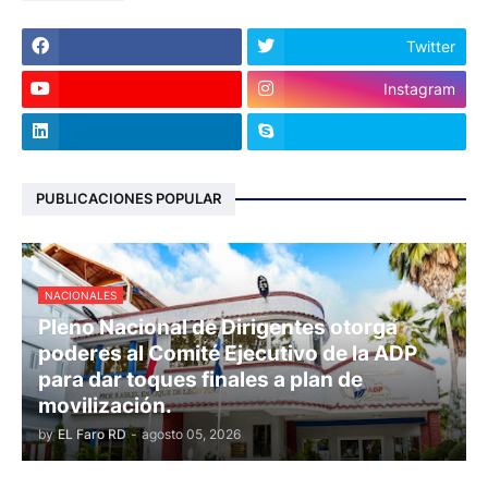
Twitter
Instagram
PUBLICACIONES POPULAR
NACIONALES
Pleno Nacional de Dirigentes otorga
poderes al Comité Ejecutivo de la ADP
para dar toques finales a plan de
movilización.
by
EL Faro RD
-
agosto 05, 2026