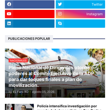
Twitter
Instagram
PUBLICACIONES POPULAR
NACIONALES
Pleno Nacional de Dirigentes otorga
poderes al Comité Ejecutivo de la ADP
para dar toques finales a plan de
movilización.
by
EL Faro RD
-
agosto 05, 2026
Policía intensifica investigación por