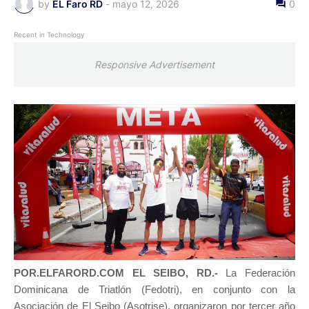
by
EL Faro RD
-
mayo 12, 2026
0
Recent in Technology
Responsive Advertisement
POR.ELFARORD.COM EL SEIBO, RD.-
La Federación
Dominicana de Triatlón (Fedotri), en conjunto con la
Asociación de El Seibo (Asotrise), organizaron por tercer año