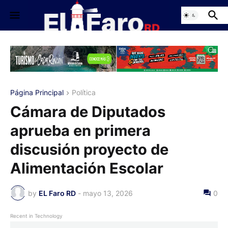
Página Principal
Política
Cámara de Diputados
aprueba en primera
discusión proyecto de
Alimentación Escolar
by
EL Faro RD
-
mayo 13, 2026
0
Recent in Technology