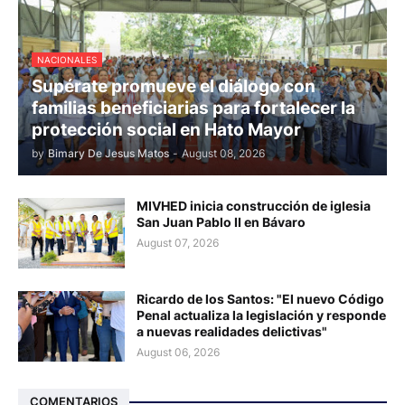
NACIONALES
Supérate promueve el diálogo con
familias beneficiarias para fortalecer la
protección social en Hato Mayor
by
Bimary De Jesus Matos
-
August 08, 2026
MIVHED inicia construcción de iglesia
San Juan Pablo II en Bávaro
August 07, 2026
Ricardo de los Santos: "El nuevo Código
Penal actualiza la legislación y responde
a nuevas realidades delictivas"
August 06, 2026
COMENTARIOS