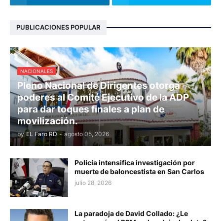
PUBLICACIONES POPULAR
NACIONALES
Pleno Nacional de Dirigentes otorga
poderes al Comité Ejecutivo de la ADP
para dar toques finales a plan de
movilización.
by
EL Faro RD
-
agosto 05, 2026
Policía intensifica investigación por
muerte de baloncestista en San Carlos
julio 28, 2026
La paradoja de David Collado: ¿Le