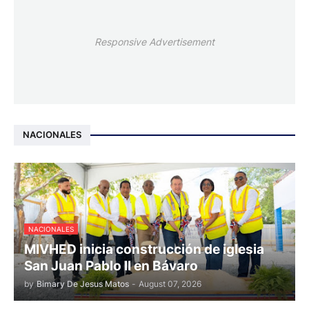
Responsive Advertisement
NACIONALES
NACIONALES
MIVHED inicia construcción de iglesia
San Juan Pablo II en Bávaro
by
Bimary De Jesus Matos
-
August 07, 2026