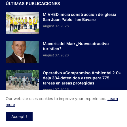
ÚLTIMAS PUBLICACIONES
MIVHED inicia construcción de iglesia
San Juan Pablo II en Bávaro
August 07, 2026
Macorís del Mar: ¿Nuevo atractivo
turístico?
August 07, 2026
Operativo «Compromiso Ambiental 2.0»
deja 384 detenidos y recupera 775
tareas en áreas protegidas
August 07, 2026
Our website uses cookies to improve your experience.
Learn
more
PUBLICACIONES POPULARES
Accept !
Pleno Nacional de Dirigentes otorga
poderes al Comité Ejecutivo de la ADP