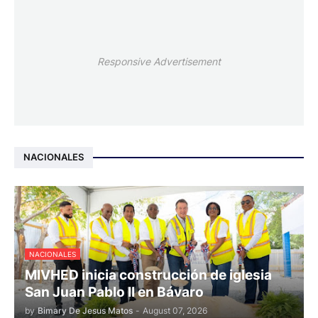
Responsive Advertisement
NACIONALES
NACIONALES
MIVHED inicia construcción de iglesia
San Juan Pablo II en Bávaro
by
Bimary De Jesus Matos
-
August 07, 2026