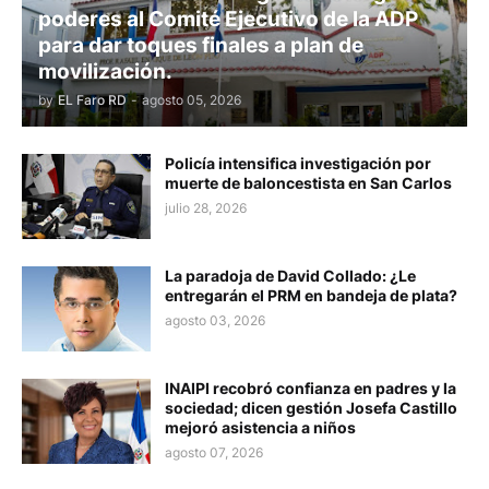
poderes al Comité Ejecutivo de la ADP
para dar toques finales a plan de
movilización.
by
EL Faro RD
-
agosto 05, 2026
Policía intensifica investigación por
muerte de baloncestista en San Carlos
julio 28, 2026
La paradoja de David Collado: ¿Le
entregarán el PRM en bandeja de plata?
agosto 03, 2026
INAIPI recobró confianza en padres y la
sociedad; dicen gestión Josefa Castillo
mejoró asistencia a niños
agosto 07, 2026