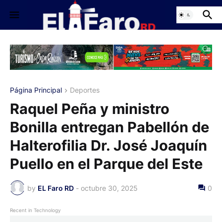
Página Principal
Deportes
Raquel Peña y ministro
Bonilla entregan Pabellón de
Halterofilia Dr. José Joaquín
Puello en el Parque del Este
by
EL Faro RD
-
octubre 30, 2025
0
Recent in Technology