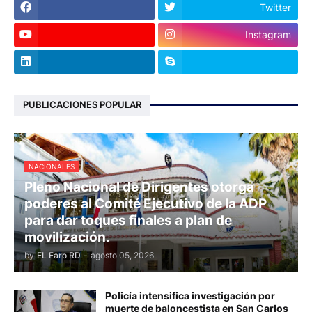
Twitter
Instagram
PUBLICACIONES POPULAR
NACIONALES
Pleno Nacional de Dirigentes otorga
poderes al Comité Ejecutivo de la ADP
para dar toques finales a plan de
movilización.
by
EL Faro RD
-
agosto 05, 2026
Policía intensifica investigación por
muerte de baloncestista en San Carlos