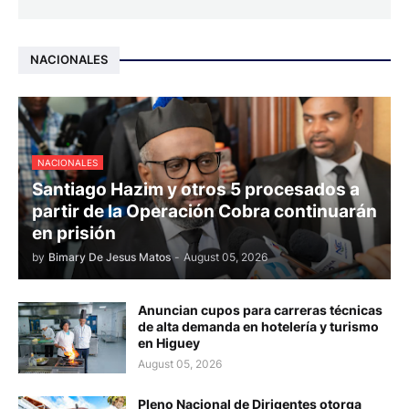
NACIONALES
NACIONALES
Santiago Hazim y otros 5 procesados a
partir de la Operación Cobra continuarán
en prisión
by
Bimary De Jesus Matos
-
August 05, 2026
Anuncian cupos para carreras técnicas
de alta demanda en hotelería y turismo
en Higuey
August 05, 2026
Pleno Nacional de Dirigentes otorga