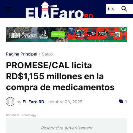
Página Principal
Salud
PROMESE/CAL licita
RD$1,155 millones en la
compra de medicamentos
by
EL Faro RD
-
octubre 03, 2025
0
Recent in Technology
Responsive Advertisement