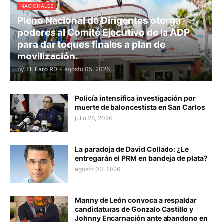
NACIONALES
Pleno Nacional de Dirigentes otorga
poderes al Comité Ejecutivo de la ADP
para dar toques finales a plan de
movilización.
by
EL Faro RD
-
agosto 05, 2026
Policía intensifica investigación por
muerte de baloncestista en San Carlos
julio 28, 2026
La paradoja de David Collado: ¿Le
entregarán el PRM en bandeja de plata?
agosto 03, 2026
Manny de León convoca a respaldar
candidaturas de Gonzalo Castillo y
Johnny Encarnación ante abandono en