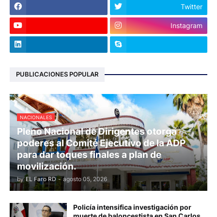
Twitter
Instagram
PUBLICACIONES POPULAR
NACIONALES
Pleno Nacional de Dirigentes otorga
poderes al Comité Ejecutivo de la ADP
para dar toques finales a plan de
movilización.
by
EL Faro RD
-
agosto 05, 2026
Policía intensifica investigación por
muerte de baloncestista en San Carlos