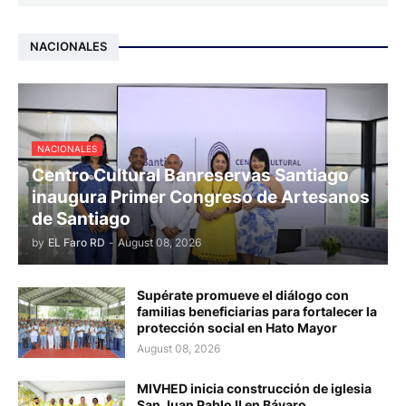
NACIONALES
NACIONALES
Centro Cultural Banreservas Santiago
inaugura Primer Congreso de Artesanos
de Santiago
by
EL Faro RD
-
August 08, 2026
Supérate promueve el diálogo con
familias beneficiarias para fortalecer la
protección social en Hato Mayor
August 08, 2026
MIVHED inicia construcción de iglesia
San Juan Pablo II en Bávaro