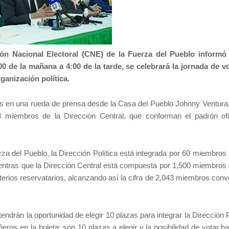
n Nacional Electoral (CNE) de la Fuerza del Pueblo informó
 de la mañana a 4:00 de la tarde, se celebrará la jornada de v
ganización política.
les en una rueda de prensa desde la Casa del Pueblo Johnny Ventura
 miembros de la Dirección Central, que conforman el padrón ofi
za del Pueblo, la Dirección Política está integrada por 60 miembros 
ientras que la Dirección Central está compuesta por 1,500 miembros 
criterios reservatarios, alcanzando así la cifra de 2,043 miembros co
endrán la oportunidad de elegir 10 plazas para integrar la Dirección P
os en la boleta; son 10 plazas a elegir y la posibilidad de votar ha