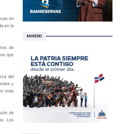
esas en
a en la
MINERD
tros de
ros que
rza del
umbre y
vez más
sión de
io. Los