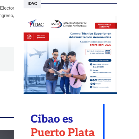
IDAC
Elector
ngreso,