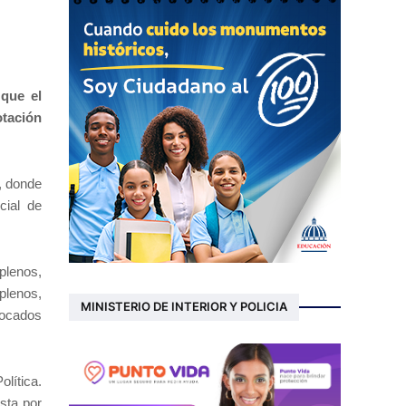
 que el
otación
, donde
cial de
plenos,
plenos,
MINISTERIO DE INTERIOR Y POLICIA
nvocados
olítica.
sta por