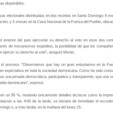
as disponibles.
esas electorales distribuidas en dos recintos en Santo Domingo: 6 m
nción, y 5 mesas en la Casa Nacional de la Fuerza del Pueblo, ubicad
l exterior del país ejercerán su derecho al voto en esos dos cen
través de mecanismos expeditos, la posibilidad de que los compañe
an ejercer su derecho al voto”, aseguró Merán.
dea el proceso. “Observamos que hay un gran entusiasmo en la Fue
ran expectativa en toda la sociedad dominicana. Como ha sido cost
mos una jornada democrática, participativa y transparente, que una 
ueblo dominicano”, expresó.
en un 95 %, restando únicamente detalles técnicos como la impre
ación a las 4:00 de la tarde, se iniciará de inmediato el escrutin
mingo o, a más tardar, en la mañana del lunes 15.