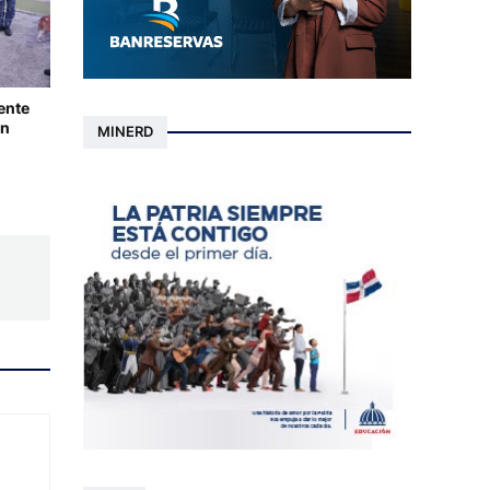
ente
en
MINERD