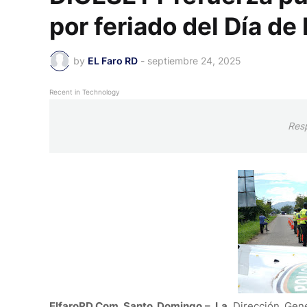
por feriado del Día d
by
EL Faro RD
-
septiembre 24, 2025
Recent in Technology
Res
ElfaroRD.Com Santo Domingo.– La
Dirección Gene